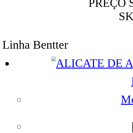
PREÇO 
SK
Linha Bentter
Me