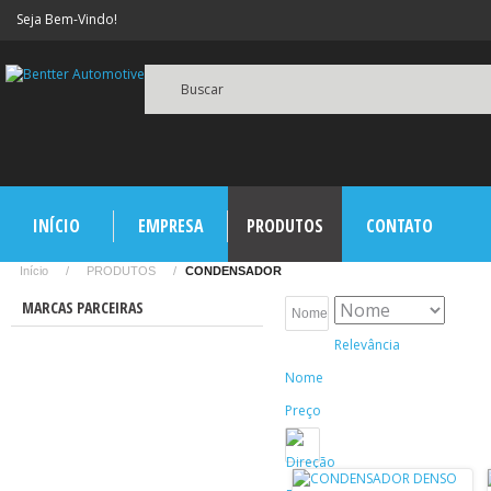
Seja Bem-Vindo!
Buscar
INÍCIO
EMPRESA
PRODUTOS
CONTATO
Início
/
PRODUTOS
/
CONDENSADOR
MARCAS PARCEIRAS
Nome
Relevância
Nome
Preço